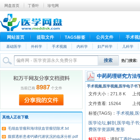
网盘首页
丁香叶
珍屯网
网站首页
提取文件
TAGS标签
公共文件
手术视
基础医学
外科学
手术视频
内科学
妇产科学
儿科学
搜索
腹腔镜
切除术
根治术
热门搜索:
切
中药药理研究方法学 （第
8987
手术视频
,
医学视频
,
医学电子书
当前已有
个文件
文件大小：271.8 K
上传
文件查看:
15264
上
标签(TAGS)：
手术视频
,
医
其他人正在下载
医学论坛
,
解剖
,
医学电子书
毛细血管瘤和海绵状血管瘤切除术.txt
费医学资源网
,
整形
腹膜透析患者钙磷代谢状况的临床分析.pdf
解压密码：
请到
丁香叶
www