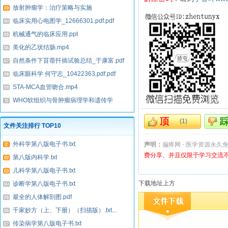
放射肿瘤学：治疗策略与实施
_10861705.pdf.pdf
临床实用心电图学_12666301.pdf.pdf
机械通气的临床应用.ppt
美化的乙状结肠.mp4
自然条件下苜蓿扦插试验总结_于康富.pdf
临床眼科学 何守志_10422363.pdf.pdf
STA-MCA血管吻合.mp4
WHO软组织与骨肿瘤病理学和遗传学
_11669480.pdf.pdf
(
1
)
文件关注排行 TOP10
外科学第八版电子书.txt
声明：
偏疼网 - 医学资源永久
费分享、并且仅限于学习交流
第八版内科学.txt
儿科学第八版电子书.txt
下载地址上方
诊断学第八版电子书.txt
最全的人体解剖图.pdf
千家妙方（上、下册）（扫描版）.txt...
传染病学第八版电子书.txt