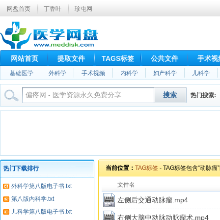
网盘首页
丁香叶
珍屯网
网站首页
提取文件
TAGS标签
公共文件
手术视
基础医学
外科学
手术视频
内科学
妇产科学
儿科学
搜索
腹腔镜
切除术
根治术
热门搜索:
切
当前位置：
TAG标签
- TAG标签包含“动脉
热门下载排行
文件名
外科学第八版电子书.txt
第八版内科学.txt
左侧后交通动脉瘤.mp4
儿科学第八版电子书.txt
右侧大脑中动脉动脉瘤术.mp4