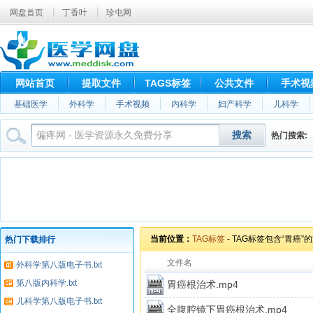
网盘首页
丁香叶
珍屯网
网站首页
提取文件
TAGS标签
公共文件
手术视
基础医学
外科学
手术视频
内科学
妇产科学
儿科学
搜索
腹腔镜
切除术
根治术
热门搜索:
切
当前位置：
TAG标签
- TAG标签包含“胃癌”
热门下载排行
文件名
外科学第八版电子书.txt
第八版内科学.txt
胃癌根治术.mp4
儿科学第八版电子书.txt
全腹腔镜下胃癌根治术.mp4